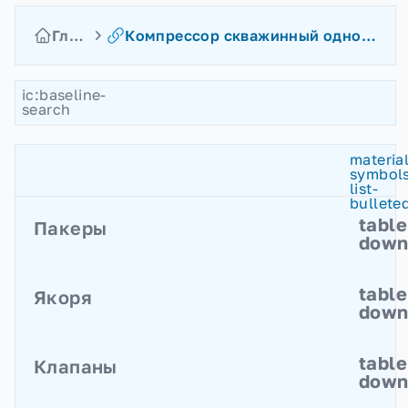
Главная
Компрессор скважинный одноцилиндровый
ic:baseline-
search
material
symbols
list-
bullete
table
Пакеры
dow
Пакеры разбуриваемые извлекаемые
table
Якоря
Пакеры разбуриваемые
dow
Пакеры механические
Якоря гидравлические
table
Клапаны
Якоря механические осевые
dow