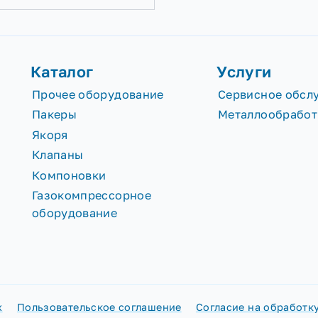
капитальном ремонте
скважины....
Подробнее
Каталог
Услу
Прочее оборудование
Серви
Пакеры
Метал
Якоря
Клапаны
Компоновки