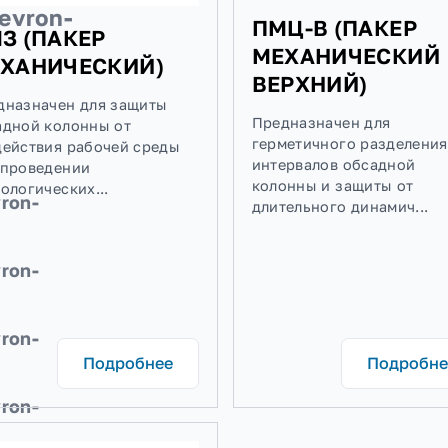
r:chevron-
ПМЦ-В (
ПМЗ (ПАКЕР
n
МЕХАНИ
МЕХАНИЧЕСКИЙ)
ВЕРХНИЙ
Предназначен для защиты
Предназначен
обсадной колонны от
герметичного
воздействия рабочей среды
интервалов о
при проведении
колонны и за
технологических...
:chevron-
длительного д
:chevron-
:chevron-