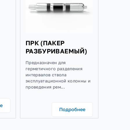
ПАКЕР
ЧЕСКИЙ
)
 для
 разделения
ПРК (ПАКЕР
бсадной
РАЗБУРИВАЕМЫЙ)
щиты от
инамич...
Предназначен для
герметичного разделения
интервалов ствола
эксплуатационной колонны и
проведения рем...