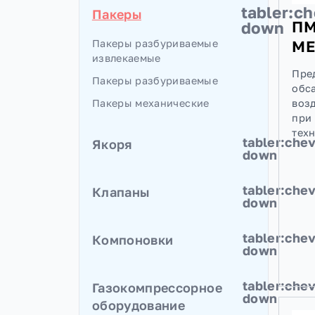
table
Пакеры
dow
Пакеры разбуриваемые
извлекаемые
Пакеры разбуриваемые
Пакеры механические
tabler
Якоря
down
Якоря гидравлические
tabler
Клапаны
Якоря механические осевые
down
Клапаны заливочные
tabler
Компоновки
Клапаны опрессовочные
down