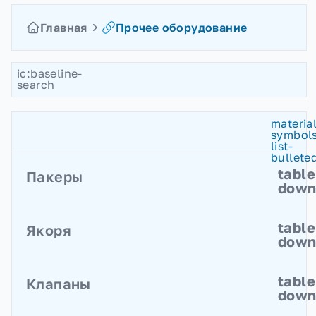
Главная
Прочее оборудование
ic:baseline-
search
material
symbols
list-
bullete
table
Пакеры
dow
Пакеры разбуриваемые извлекаемые
table
Якоря
Пакеры разбуриваемые
dow
Пакеры механические
Якоря гидравлические
table
Клапаны
Якоря механические осевые
dow