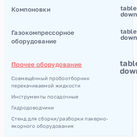
Клапаны заливочные
table
Компоновки
Клапаны опрессовочные
dow
Компоновки для РИР
table
Газокомпрессорное
Компоновки для интенсификации добычи
dow
оборудование
нефти
Компоновки для ЛНЭК
Компрессор скважинный одноцилиндровый
tabl
Прочее оборудование
Устройство струйное устьевое
dow
Совмещённый пробоотборник
перекачиваемой жидкости
Инструменты посадочные
Гидродоводчики
Стенд для сборки/разборки пакерно-
якорного оборудования