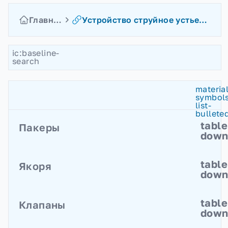
Главная
Устройство струйное устьевое
ic:baseline-
search
material
symbols
list-
bullete
table
Пакеры
dow
Пакеры разбуриваемые извлекаемые
table
Якоря
Пакеры разбуриваемые
dow
Пакеры механические
Якоря гидравлические
table
Клапаны
Якоря механические осевые
dow