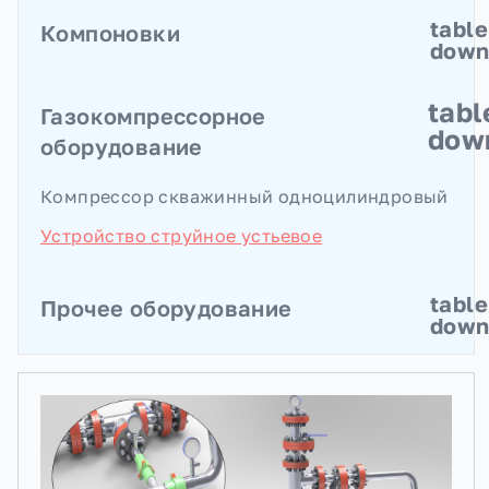
Клапаны заливочные
table
Компоновки
Клапаны опрессовочные
dow
Компоновки для РИР
tabl
Газокомпрессорное
Компоновки для интенсификации добычи
dow
оборудование
нефти
Компоновки для ЛНЭК
Компрессор скважинный одноцилиндровый
Устройство струйное устьевое
table
Прочее оборудование
dow
Совмещённый пробоотборник
перекачиваемой жидкости
Инструменты посадочные
Гидродоводчики