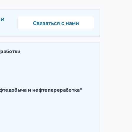
е время и
Связаться с нами
 металлообработки
митета "Нефтедобыча и нефтепереработка"