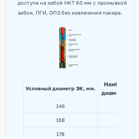
доступа на забой НКТ 60 мм с промывкой
забоя, ПГИ, ОПЗ без извлечения пакера.
Наибольши
Условный диаметр ЭК, мм.
диаметр ком
146
118 
168
138 
178
1