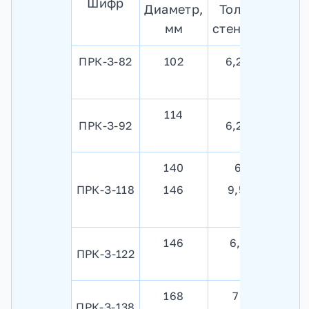
Шифр
д
Диаметр,
Толщина
мм
стенки, мм
ПРК-З-82
102
6,2 - 7,5
114
ПРК-З-92
6,2 - 7,5
140
6 - 9
ПРК-З-118
146
9,5 - 11
146
6,5 - 9
ПРК-З-122
168
7 - 10
ПРК-З-138